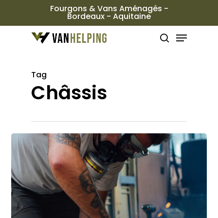
Passer
Fourgons & Vans Aménagés -
Bordeaux - Aquitaine
au
Ferme
Menu
contenu
le
rechercher
principal
menu
Tag
Châssis