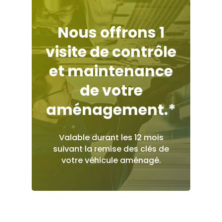
Nous
offrons
1
visite
de
contrôle
et
maintenance
de
votre
aménagement.*
Valable
durant
les
12
mois
suivant
la
remise
des
clés
de
votre
véhicule
aménagé.