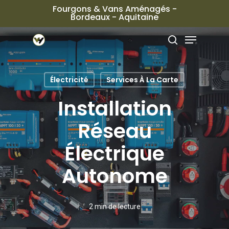
Passer
Fourgons & Vans Aménagés -
Bordeaux - Aquitaine
au
Ferme
Menu
contenu
le
rechercher
principal
menu
Électricité
Services À La Carte
Installation
Réseau
Électrique
Autonome
2 min de lecture