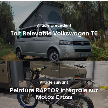
Article précédent
Toit Relevable Volkswagen T6
Article suivant
Peinture RAPTOR intégrale sur
Motos Cross